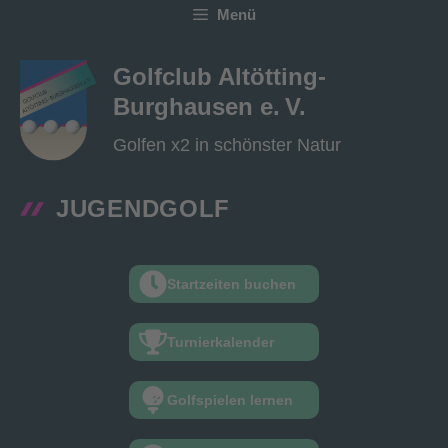
Zum
Menü
Inhalt
springen
Golfclub Altötting-
Burghausen e. V.
Golfen x2 in schönster Natur
JUGENDGOLF
Startzeiten buchen
Turnierkalender
Golfspielen lernen