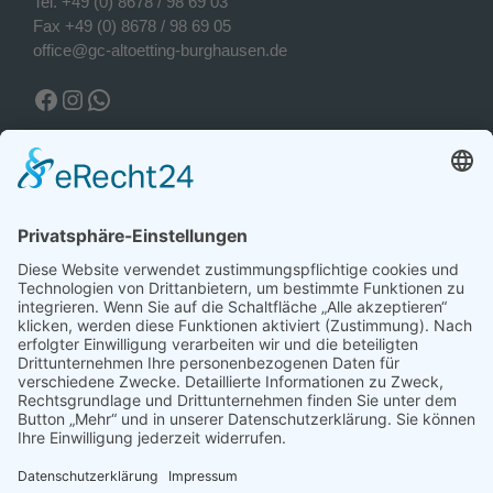
Tel.
+49 (0) 8678 / 98 69 03
Fax +49 (0) 8678 / 98 69 05
office@gc-altoetting-burghausen.de
Facebook Golfclub
Instagram Golfclub
WhatsApp
Wetter Piesing
Wetter Piesing
Freitag, 07.08.2026
20°C
Bedeckt
Morgens
Mittags
Abends
17 / 23°C
23 / 26°C
20 / 24°C
Bedeckt
Wolkig
Wolkig
Aktuelles Wetter ansehen