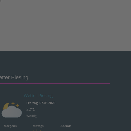
e!
tter Piesing
Wetter Piesing
Freitag, 07.08.2026
22°C
Wolkig
Morgens
Mittags
Abends