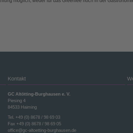
hlung möglich, weder für das Greenfee noch in der Gastronomi
Kontakt
We
GC Altötting-Burghausen e. V.
Piesing 4
84533 Haiming
Tel.
+49 (0) 8678 / 98 69 03
Fax +49 (0) 8678 / 98 69 05
office@gc-altoetting-burghausen.de