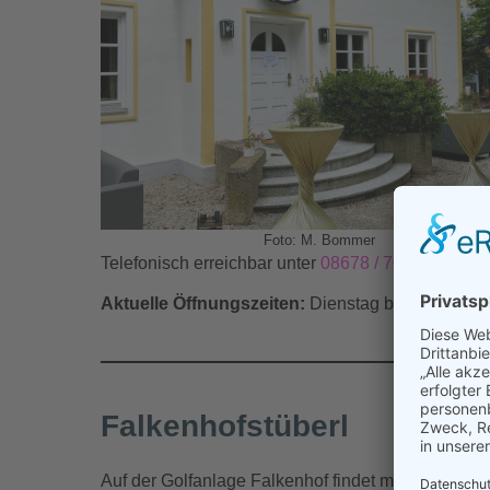
Foto: M. Bommer
Telefonisch erreichbar unter
08678 / 7003
.
Aktuelle Öffnungszeiten:
Dienstag bis Sonntag v
Falkenhofstüberl
Auf der Golfanlage Falkenhof findet man nicht nur 