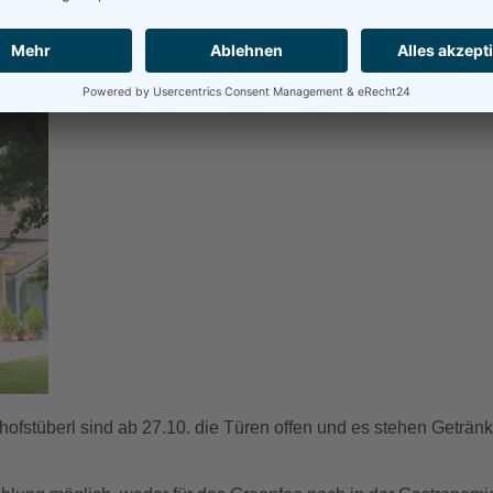
henstopp bei Ihrer Radtour oder auch für eine kleine Feier im
on der g’schmackigen Brotzeit über heimische Schmankerl bis hin
t.
hofstüberl sind ab 27.10. die Türen offen und es stehen Geträn