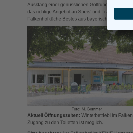
Ausklang einer genüsslichen Golfrunde, als Zwisc
das richtige Angebot an Speis’ und Trank parat. V
Falkenhofküche Bestes aus bayerischer Kochkuns
Foto: M. Bommer
Aktuell Öffnungszeiten:
Winterbetrieb! Im Falken
Zugang zu den Toiletten ist möglich.