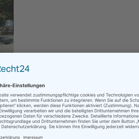
on 10:30 Uhr bis 22 Uhr
einen gepflegten Platz vor, auch die Gastronomie hat sich eine