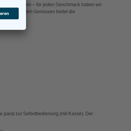
 privaten Rahmen – für jeden Geschmack haben wir
 zu raffinierten Genüssen bietet die
ke parat zur Selbstbedienung (mit Kasse). Der