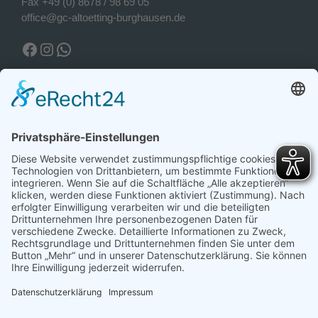
Fax +49 (0) 8678 / 98 69 05
office@gc-altoetting-burghausen.de
Facebook Golfclub
Instagram Golfclub
WhatsApp
Wetter Piesing
Wetter Piesing
Montag, 10.08.2026
23°C
Wolkig
Morgens
Mittags
Abends
18 / 31°C
32 / 34°C
24 / 29°C
Leicht bewölkt
Leicht bewölkt
Wolkig
Aktuelles Wetter ansehen