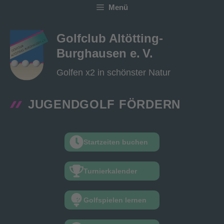
Zum
Menü
Inhalt
springen
Golfclub Altötting-
Burghausen e. V.
Golfen x2 in schönster Natur
JUGENDGOLF FÖRDERN
Startzeiten buchen
Turnierkalender
Golfspielen lernen