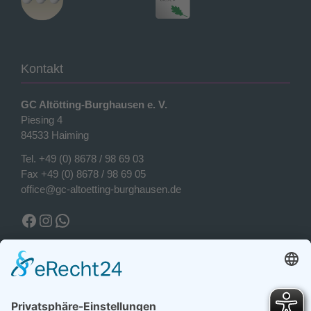
Kontakt
GC Altötting-Burghausen e. V.
Piesing 4
84533 Haiming
Tel.
+49 (0) 8678 / 98 69 03
Fax +49 (0) 8678 / 98 69 05
office@gc-altoetting-burghausen.de
Facebook Golfclub
Instagram Golfclub
WhatsApp
Wetter Piesing
Wetter Piesing