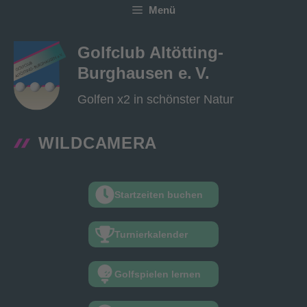
Zum
Menü
Inhalt
springen
Golfclub Altötting-
Burghausen e. V.
Golfen x2 in schönster Natur
WILDCAMERA
Startzeiten buchen
Turnierkalender
Golfspielen lernen