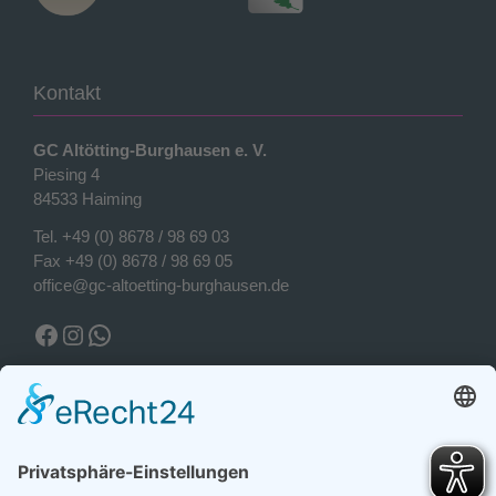
Kontakt
GC Altötting-Burghausen e. V.
Piesing 4
84533 Haiming
Tel.
+49 (0) 8678 / 98 69 03
Fax +49 (0) 8678 / 98 69 05
office@gc-altoetting-burghausen.de
Facebook Golfclub
Instagram Golfclub
WhatsApp
Wetter Piesing
Wetter Piesing