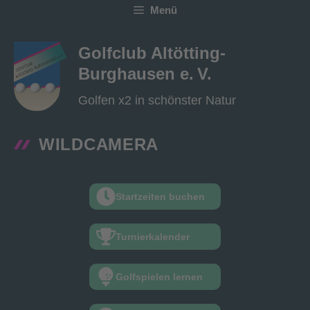
Zum
Menü
Inhalt
springen
Golfclub Altötting-
Burghausen e. V.
Golfen x2 in schönster Natur
WILDCAMERA
Startzeiten buchen
Turnierkalender
Golfspielen lernen