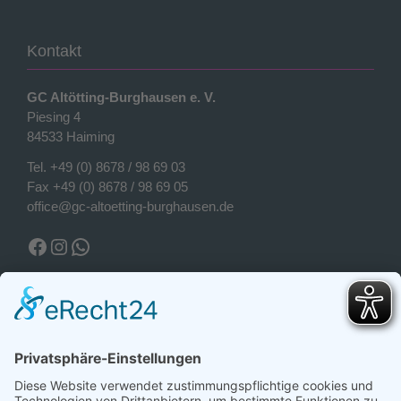
Kontakt
GC Altötting-Burghausen e. V.
Piesing 4
84533 Haiming
Tel.
+49 (0) 8678 / 98 69 03
Fax +49 (0) 8678 / 98 69 05
office@gc-altoetting-burghausen.de
Facebook Golfclub
Instagram Golfclub
WhatsApp
Wetter Piesing
Wetter Piesing
Sonntag, 09.08.2026
18°C