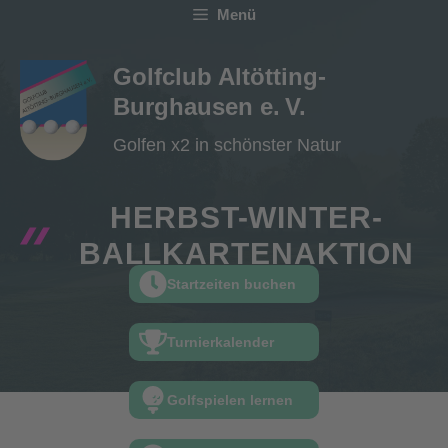
Zum
Menü
Inhalt
springen
Golfclub Altötting-
Burghausen e. V.
Golfen x2 in schönster Natur
HERBST-WINTER-
BALLKARTENAKTION
Startzeiten buchen
Turnierkalender
Golfspielen lernen