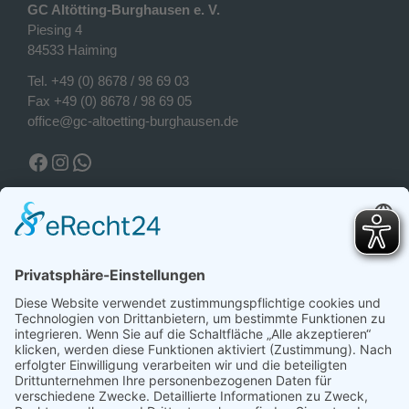
GC Altötting-Burghausen e. V.
Piesing 4
84533 Haiming
Tel.
+49 (0) 8678 / 98 69 03
Fax +49 (0) 8678 / 98 69 05
office@gc-altoetting-burghausen.de
Facebook Golfclub
Instagram Golfclub
WhatsApp
Wetter Piesing
Wetter Piesing
Sonntag, 09.08.2026
17°C
Klar
Morgens
Mittags
Abends