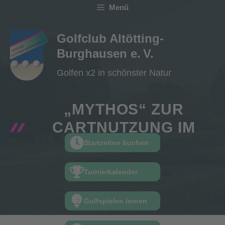
Zum
Menü
Inhalt
springen
Golfclub Altötting-
Burghausen e. V.
Golfen x2 in schönster Natur
„MYTHOS“ ZUR
CARTNUTZUNG IM
TURNIER
Startzeiten buchen
Turnierkalender
Golfspielen lernen