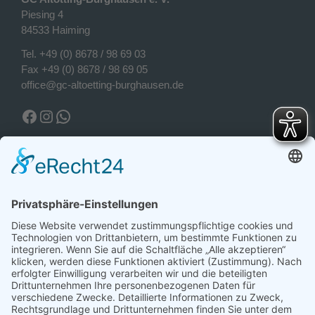
Piesing 4
84533 Haiming
Tel.
+49 (0) 8678 / 98 69 03
Fax +49 (0) 8678 / 98 69 05
office@gc-altoetting-burghausen.de
Facebook Golfclub
Instagram Golfclub
WhatsApp
Wetter Piesing
Wetter Piesing
Sonntag, 09.08.2026
30°C
Sonnig
Morgens
Mittags
Abends